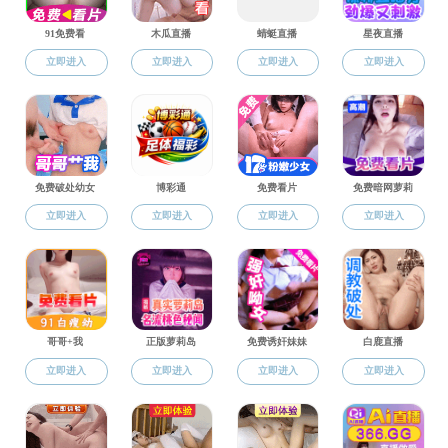
能源动力工程韩国色
综合科资料
韩国色情 公务卡使
教学科资料
​韩国色情 公务差
科研科资料
韩国色情 公务接待
学生科资料
韩国色情 经费报销
形象视觉
山西省2016-20
山西省财政厅关于